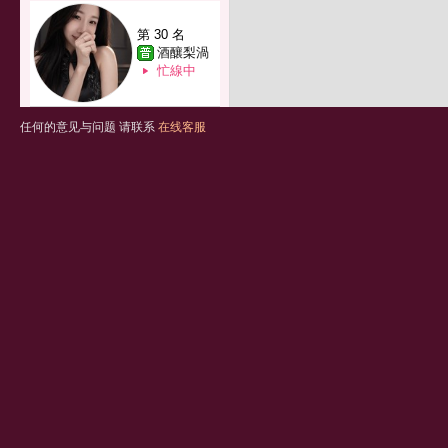
第 30 名
酒釀梨渦
忙線中
任何的意见与问题 请联系
在线客服