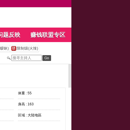
问题反映
赚钱联盟专区
暧昧)
限制级(火辣)
体重 : 55
身高 : 163
区域 : 大陸地區