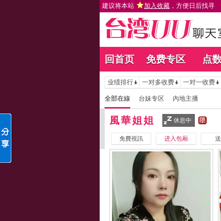
建议将本站
加入收藏
，方便日后找寻
回首页
免费专区
点
业绩排行
一对多收费
一对一收费
全部在線
台妹专区
內地主播
風華姐姐
休息中
免費視訊
进入包厢
送