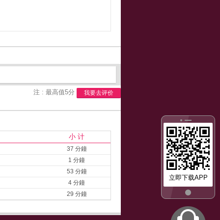
注 : 最高值5分
我要去评价
小 计
37 分鐘
1 分鐘
53 分鐘
立即下载APP
4 分鐘
29 分鐘