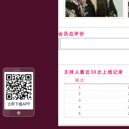
会员总评价
主持人最近30次上线记录
项 次
1
2
3
立即下载APP
4
5