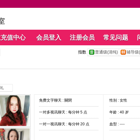
数充值中心
会员登入
注册会员
常见问题
指数
普通级(清纯)
辅导级(
礼
免费文字聊天 :
關閉
性别 : 女性
一对多视讯聊天 :
每分钟 5 点
年龄 : 40 岁
一对一视讯聊天 :
每分钟 20 点
血型 : ----