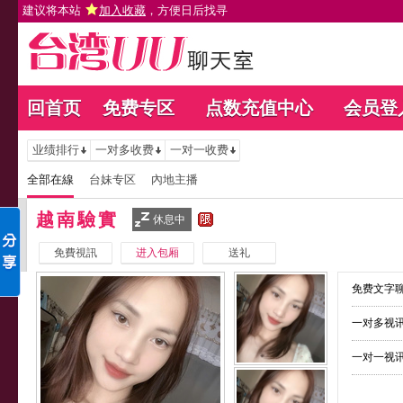
建议将本站
加入收藏
，方便日后找寻
回首页
免费专区
点数充值中心
会员登
业绩排行
一对多收费
一对一收费
全部在線
台妹专区
內地主播
越南驗實
休息中
免費視訊
进入包厢
送礼
免费文字聊
一对多视讯
一对一视讯