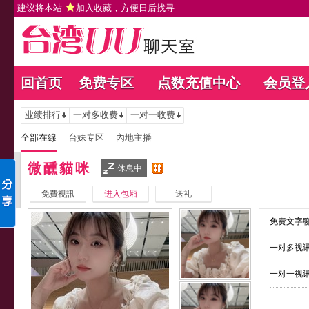
建议将本站
加入收藏
，方便日后找寻
回首页
免费专区
点数充值中心
会员登
业绩排行
一对多收费
一对一收费
全部在線
台妹专区
內地主播
微醺貓咪
休息中
免費視訊
进入包厢
送礼
免费文字聊
一对多视讯
一对一视讯