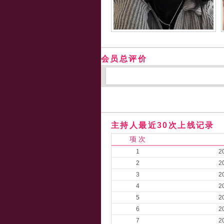
会员总评价
主持人最近30次上线记录
项 次
1
2
2
2
3
2
4
2
5
2
6
2
7
2