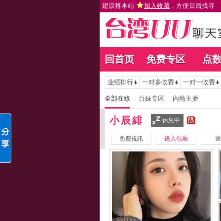
建议将本站
加入收藏
，方便日后找寻
回首页
免费专区
点
业绩排行
一对多收费
一对一收费
全部在線
台妹专区
內地主播
小辰緋
休息中
免費視訊
进入包厢
送