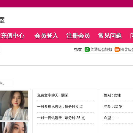
数充值中心
会员登入
注册会员
常见问题
指数
普通级(清纯)
辅导级(
礼
免费文字聊天 :
關閉
性别 : 女性
一对多视讯聊天 :
每分钟 6 点
年龄 : 22 岁
一对一视讯聊天 :
每分钟 25 点
血型 : ----