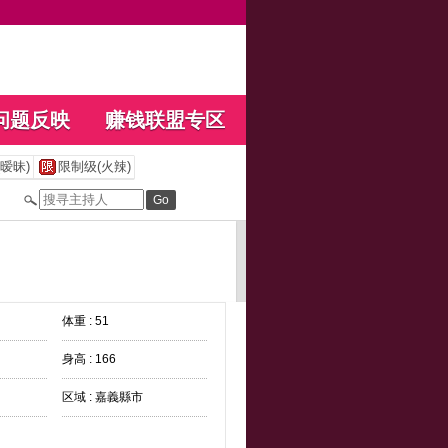
问题反映
赚钱联盟专区
暧昧)
限制级(火辣)
体重 : 51
身高 : 166
区域 : 嘉義縣市